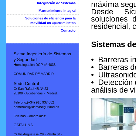
máxima segur
Integración de Sistemas
Desde Sicm
Mantenimiento Integral
soluciones 
Soluciones de eficiencia para la
movilidad en aparcamientos
residencial, c
Contacto
Sistemas de
Sicma Ingeniería de Sistemas
• Barreras in
y Seguridad.
Homologación DGP. nº 4033
• Barreras d
• Ultrasonid
COMUNIDAD DE MADRID.
• Detección 
Sede Central.
análisis de v
C/ San Rafael 4B.Nº 23
28108 - Alcobendas - Madrid.
Teléfono:(+34) 915 937 052
comercial@sicmaseguridad.es
Oficinas Comerciales:
CATALUÑA.
C/ Via Augusta nº 29 - Planta 6ª -