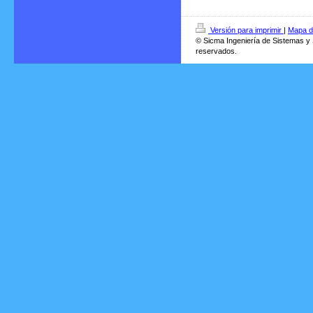
Versión para imprimir
|
Mapa de
© Sicma Ingeniería de Sistemas y
reservados.