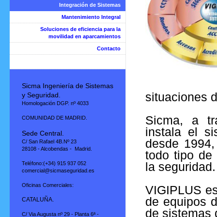
Integración de Sistemas
Mantenimiento Integral
Soluciones de eficiencia para la
movilidad en aparcamientos
Contacto
Sicma Ingeniería de Sistemas
situaciones 
y Seguridad.
Homologación DGP. nº 4033
Sicma, a t
COMUNIDAD DE MADRID.
instala el s
Sede Central.
desde 1994, 
C/ San Rafael 4B.Nº 23
28108 - Alcobendas - Madrid.
todo tipo de
la seguridad.
Teléfono:(+34) 915 937 052
comercial@sicmaseguridad.es
Oficinas Comerciales:
VIGIPLUS est
de equipos d
CATALUÑA.
de sistemas 
C/ Via Augusta nº 29 - Planta 6ª -