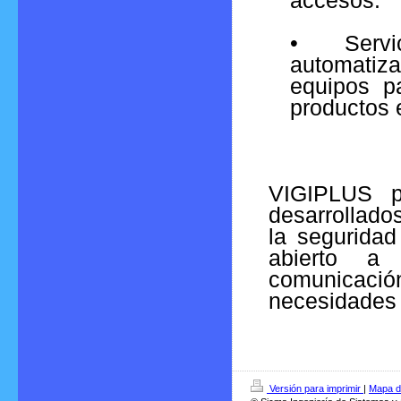
accesos.
• Servic
automatiz
equipos p
productos e
VIGIPLUS p
desarrollado
la seguridad
abierto a 
comunicació
necesidades 
Versión para imprimir
|
Mapa de