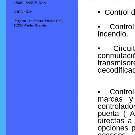
08006 - BARCELONA.
• Control d
ANDALUCÍA.
Poligono " La Ermita" Edificio CEG.
• Control
18230, Atarfe, Granda.
incendio.
• Circuit
conmutaci
transmisor
decodificad
• Control
marcas y
controlador
puerta ( A
directas a 
opciones p