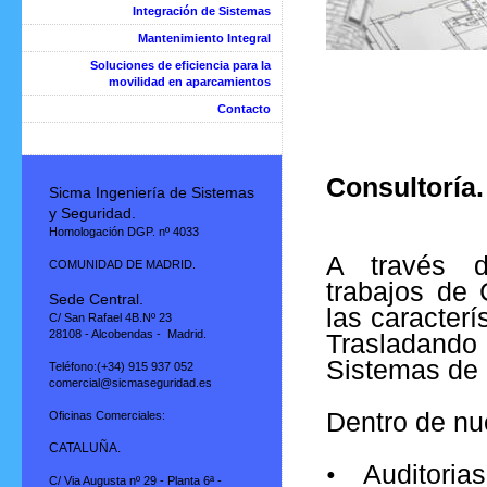
Integración de Sistemas
Mantenimiento Integral
Soluciones de eficiencia para la
movilidad en aparcamientos
Contacto
Consultoría.
Sicma Ingeniería de Sistemas
y Seguridad.
Homologación DGP. nº 4033
A través d
COMUNIDAD DE MADRID.
trabajos de 
Sede Central.
las caracterí
C/ San Rafael 4B.Nº 23
28108 - Alcobendas - Madrid.
Trasladando 
Sistemas de 
Teléfono:(+34) 915 937 052
comercial@sicmaseguridad.es
Dentro de nu
Oficinas Comerciales:
CATALUÑA.
•
Auditorias
C/ Via Augusta nº 29 - Planta 6ª -