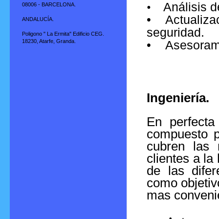
•
Análisis d
08006 - BARCELONA.
•
Actualiza
ANDALUCÍA.
seguridad.
Poligono " La Ermita" Edificio CEG.
18230, Atarfe, Granda.
•
Asesoram
Ingeniería.
En perfecta
compuesto po
cubren las
clientes a la
de las dife
como objetiv
mas convenie